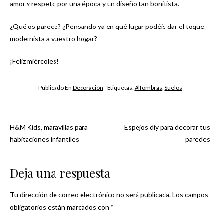
amor y respeto por una época y un diseño tan bonitista.
¿Qué os parece? ¿Pensando ya en qué lugar podéis dar el toque
modernista a vuestro hogar?
¡Feliz miércoles!
Publicado En
Decoración
- Etiquetas:
Alfombras
,
Suelos
H&M Kids, maravillas para
Espejos diy para decorar tus
Navegación
habitaciones infantiles
paredes
de
Deja una respuesta
entradas
Tu dirección de correo electrónico no será publicada.
Los campos
obligatorios están marcados con
*