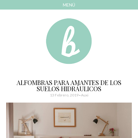
MENÚ
AVANZAR
A
CONTENIDO
El blog de las cosas bonitas
Bonitismos
ALFOMBRAS PARA AMANTES DE LOS
SUELOS HIDRÁULICOS
13 Febrero, 2019
-
Auxi