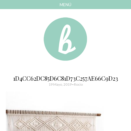
MENÚ
AVANZAR
A
CONTENIDO
El blog de las cosas bonitas
Bonitismos
1D4CC62DC85D6C81D73C257AE66C9D23
19 Mayo, 2019
-
Rocio