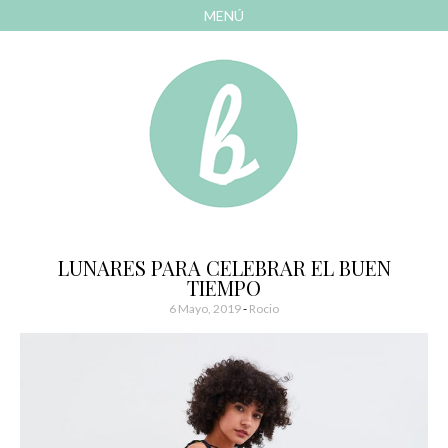
MENÚ
AVANZAR
A
CONTENIDO
El blog de las cosas bonitas
Bonitismos
LUNARES PARA CELEBRAR EL BUEN
TIEMPO
6 Mayo, 2019
-
Rocio