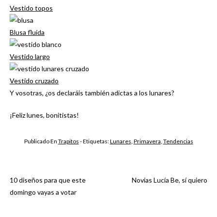
Vestido topos
Blusa fluída
Vestido largo
Vestido cruzado
Y vosotras, ¿os declaráis también adictas a los lunares?
¡Feliz lunes, bonitistas!
Publicado En
Trapitos
- Etiquetas:
Lunares
,
Primavera
,
Tendencias
10 diseños para que este
Novias Lucía Be, sí quiero
Navegación
domingo vayas a votar
de