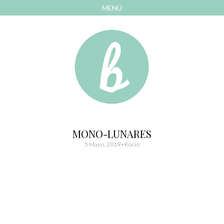
MENÚ
AVANZAR
A
CONTENIDO
El blog de las cosas bonitas
Bonitismos
MONO-LUNARES
5 Mayo, 2019
-
Rocio