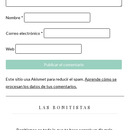
Nombre
*
Correo electrónico
*
Web
Este sitio usa Akismet para reducir el spam.
Aprende cómo se
procesan los datos de tus comentarios.
LAS BONITISTAS
Bonitismos es todo lo que te hace sonreír un día malo,