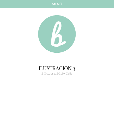
MENÚ
AVANZAR
A
CONTENIDO
El blog de las cosas bonitas
Bonitismos
ILUSTRACION 3
2 Octubre, 2019
-
Celia