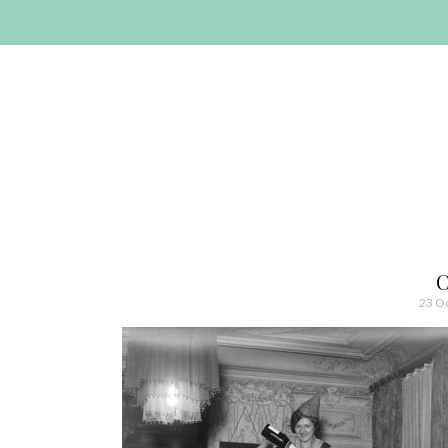
AVANZAR
A
CONTENIDO
El blog de las cosas bonitas
Bonitismos
23 O