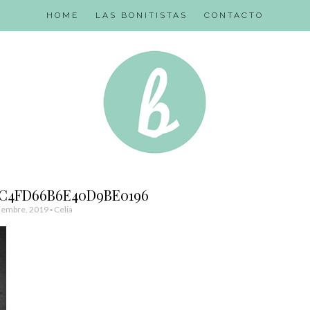
HOME
LAS BONITISTAS
CONTACTO
EC4FD66B6E40D9BE0196
iembre, 2019
-
Celia