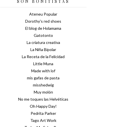
SON BONITISTAS
Ateneu Popular
Dorothy's red shoes
El blog de Holamama
Gatotonto
La criatura creativa
La Niña Bipolar
La Receta de la Felicidad
Little Muna
Made with lof
mis gafas de pasta
misshedwig
Muy molón
No me toques las Helvéticas
Oh Happy Day!
Pedrita Parker
Tago Art Work