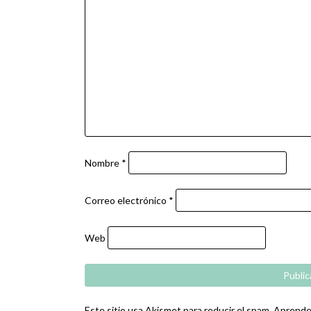
Nombre
*
Correo electrónico
*
Web
Este sitio usa Akismet para reducir el spam.
Aprende 