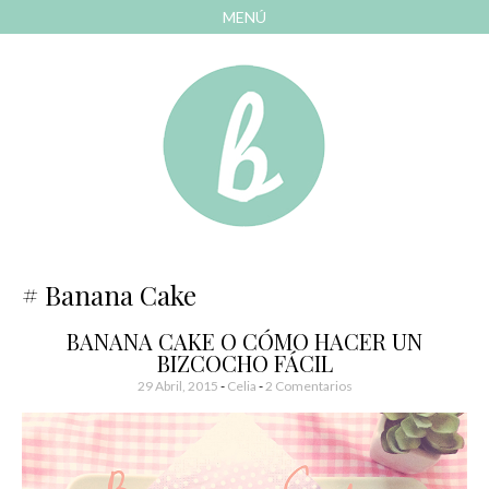
MENÚ
AVANZAR
A
CONTENIDO
El blog de las cosas bonitas
Bonitismos
Banana Cake
BANANA CAKE O CÓMO HACER UN
BIZCOCHO FÁCIL
29 Abril, 2015
-
Celia
2 Comentarios