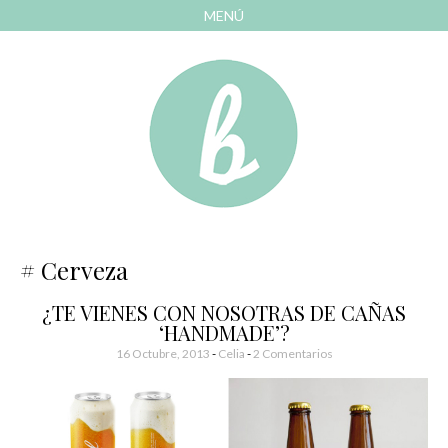
MENÚ
AVANZAR
A
CONTENIDO
El blog de las cosas bonitas
Bonitismos
Cerveza
¿TE VIENES CON NOSOTRAS DE CAÑAS
‘HANDMADE’?
16 Octubre, 2013
-
Celia
2 Comentarios