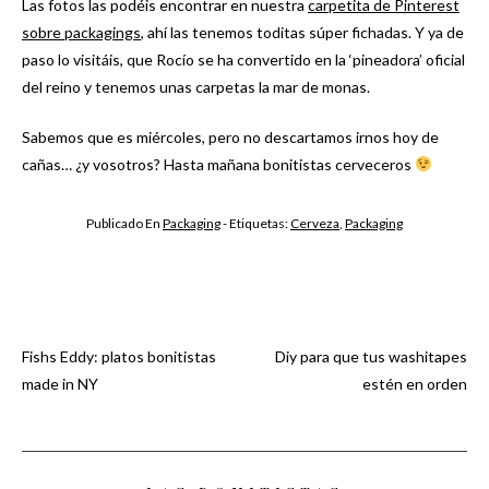
Las fotos las podéis encontrar en nuestra
carpetita de Pinterest
sobre packagings
, ahí las tenemos toditas súper fichadas. Y ya de
paso lo visitáis, que Rocío se ha convertido en la ‘pineadora’ oficial
del reino y tenemos unas carpetas la mar de monas.
Sabemos que es miércoles, pero no descartamos irnos hoy de
cañas… ¿y vosotros? Hasta mañana bonitistas cerveceros
Publicado En
Packaging
- Etiquetas:
Cerveza
,
Packaging
Fishs Eddy: platos bonitistas
Diy para que tus washitapes
Navegación
made in NY
estén en orden
de
entradas