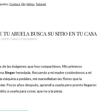
iquetas:
Costura
,
Diy
,
Niños
,
Tutorial
 TU ABUELA BUSCA SU SITIO EN TU CASA
, 2019
-
Celia
1 Comentario
as de las imágenes que hoy compartimos. Mis primeros
una
Singer
heredada. Recuerdo a mi madre cosiéndonos a mi
a máquina a pedales, me maravillaban las flores que la
odar. Pocos años después, aprendí a usarla pero pronto llegaron
iós a usarla para coser, que no a la pieza.