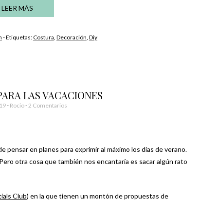
LEER MÁS
n
- Etiquetas:
Costura
,
Decoración
,
Diy
PARA LAS VACACIONES
019
-
Rocio
2 Comentarios
de pensar en planes para exprimir al máximo los días de verano.
Pero otra cosa que también nos encantaría es sacar algún rato
ials Club
) en la que tienen un montón de propuestas de