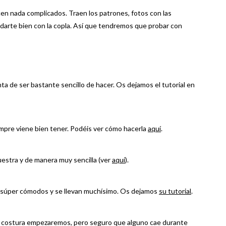
en nada complicados. Traen los patrones, fotos con las
edarte bien con la copla. Así que tendremos que probar con
nta de ser bastante sencillo de hacer. Os dejamos el tutorial en
empre viene bien tener. Podéis ver cómo hacerla
aquí
.
uestra y de manera muy sencilla (ver
aquí
).
 súper cómodos y se llevan muchísimo. Os dejamos
su tutorial
.
 costura empezaremos, pero seguro que alguno cae durante