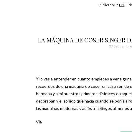
Publicado En
DIY
- Et
LA MÁQUINA DE COSER SINGER DE
27 Septiembre
Y lo vas a entender en cuanto empieces a ver algun
recuerdos de una máquina de coser en casa son de 
hermana y a mí nuestros primeros disfraces en aquell
decoraban y el sonido que hacía cuando se ponía a r
las máquinas modernas y adiós a la Singer, al menos ad
Vía