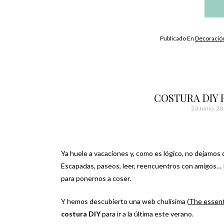
Publicado En
Decoració
COSTURA DIY 
24 Junio, 2
Ya huele a vacaciones y, como es lógico, no dejamos 
Escapadas, paseos, leer, reencuentros con amigos… 
para ponernos a coser.
Y hemos descubierto una web chulísima (
The essent
costura DIY
para ir a la última este verano.