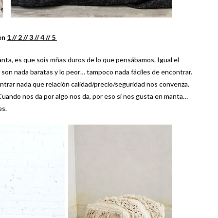
en
1 /
/ 2 /
/ 3 /
/ 4 /
/ 5
anta, es que sois mñas duros de lo que pensábamos. Igual el
on nada baratas y lo peor… tampoco nada fáciles de encontrar.
trar nada que relación calidad/precio/seguridad nos convenza.
. Cuando nos da por algo nos da, por eso si nos gusta en manta…
es.