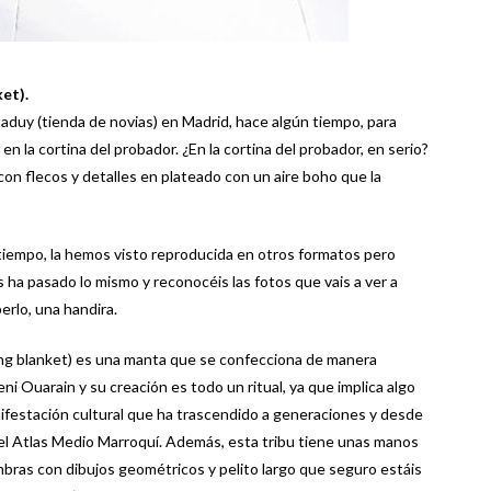
et).
uy (tienda de novias) en Madrid, hace algún tiempo, para
n la cortina del probador. ¿En la cortina del probador, en serio?
 con flecos y detalles en plateado con un aire boho que la
 tiempo, la hemos visto reproducida en otros formatos pero
 ha pasado lo mismo y reconocéis las fotos que vais a ver a
erlo, una handira.
ng blanket) es una manta que se confecciona de manera
ni Ouarain y su creación es todo un ritual, ya que implica algo
nifestación cultural que ha trascendido a generaciones y desde
del Atlas Medio Marroquí. Además, esta tribu tiene unas manos
bras con dibujos geométricos y pelito largo que seguro estáis