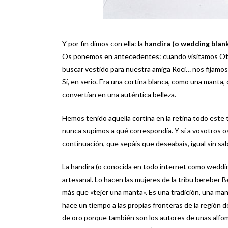
Y por fin dimos con ella: la
handira (o wedding blank
Os ponemos en antecedentes: cuando visitamos Otad
buscar vestido para nuestra amiga Roci… nos fijamos e
Sí, en serio. Era una cortina blanca, como una manta,
convertían en una auténtica belleza.
Hemos tenido aquella cortina en la retina todo este
nunca supimos a qué correspondía. Y si a vosotros os
continuación, que sepáis que deseabais, igual sin sab
La handira (o conocida en todo internet como weddi
artesanal. Lo hacen las mujeres de la tribu bereber Be
más que «tejer una manta». Es una tradición, una ma
hace un tiempo a las propias fronteras de la región 
de oro porque también son los autores de unas alfom