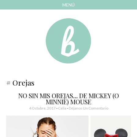
MENÚ
AVANZAR
A
CONTENIDO
El blog de las cosas bonitas
Bonitismos
Orejas
NO SIN MIS OREJAS… DE MICKEY (O
MINNIE) MOUSE
4 Octubre, 2017
-
Celia
Déjanos Un Comentario