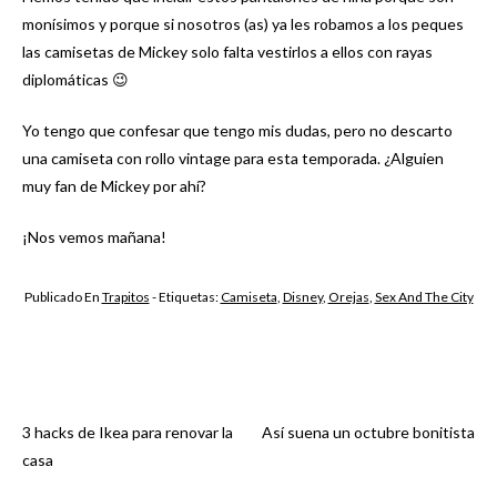
monísimos y porque si nosotros (as) ya les robamos a los peques
las camisetas de Mickey solo falta vestirlos a ellos con rayas
diplomáticas 😉
Yo tengo que confesar que tengo mis dudas, pero no descarto
una camiseta con rollo vintage para esta temporada. ¿Alguien
muy fan de Mickey por ahí?
¡Nos vemos mañana!
Publicado En
Trapitos
- Etiquetas:
Camiseta
,
Disney
,
Orejas
,
Sex And The City
3 hacks de Ikea para renovar la
Así suena un octubre bonitista
Navegación
casa