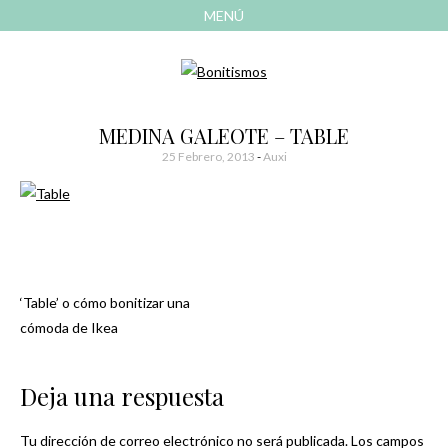
MENÚ
AVANZAR
A
CONTENIDO
El blog de las cosas bonitas
Bonitismos
MEDINA GALEOTE – TABLE
25 Febrero, 2013
-
Auxi
‘Table’ o cómo bonitizar una
Navegación
cómoda de Ikea
de
Deja una respuesta
entradas
Tu dirección de correo electrónico no será publicada.
Los campos