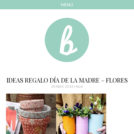
MENÚ
AVANZAR
A
CONTENIDO
El blog de las cosas bonitas
Bonitismos
IDEAS REGALO DÍA DE LA MADRE – FLORES
28 Abril, 2013
-
Auxi