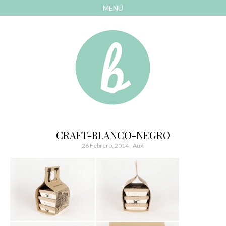
MENÚ
AVANZAR
A
CONTENIDO
El blog de las cosas bonitas
Bonitismos
CRAFT-BLANCO-NEGRO
26 Febrero, 2014
-
Auxi