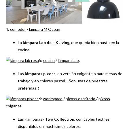
4:
comedor
/
lámpara M Ocean
La
lámpara Lab de HKLiving
, que queda bien hasta en la
cocina.
5:
cocina
/
lámpara Lab
.
Las
lámparas pixoss
, en versión colgante o para mesas de
trabajo y en colores pastel… Son unas de nuestras
preferidas!!
6:
workspace
/
pixoss escritorio
/
pixoss
colgante
.
Las «lámparas»
Two Collection
, con cables textiles
disponibles en muchísimos colores.