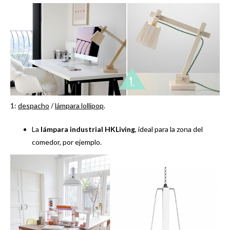
1:
despacho
/
lámpara lollipop
.
La
lámpara industrial HKLiving
, ideal para la zona del
comedor, por ejemplo.