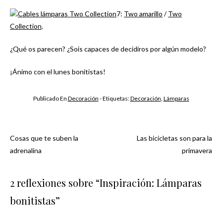
7:
Two amarillo
/
Two
Collection
.
¿Qué os parecen? ¿Sois capaces de decidiros por algún modelo?
¡Ánimo con el lunes bonitistas!
Publicado En
Decoración
- Etiquetas:
Decoración
,
Lámparas
Cosas que te suben la
Las bicicletas son para la
Navegación
adrenalina
primavera
de
2 reflexiones sobre “
Inspiración: Lámparas
entradas
bonitistas
”