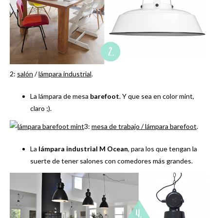
2:
salón
/
lámpara industrial
.
La lámpara de mesa
barefoot
. Y que sea en color mint,
claro ;).
3:
mesa de trabajo /
lámpara
barefoot
.
La
lámpara industrial M Ocean
, para los que tengan la
suerte de tener salones con comedores más grandes.