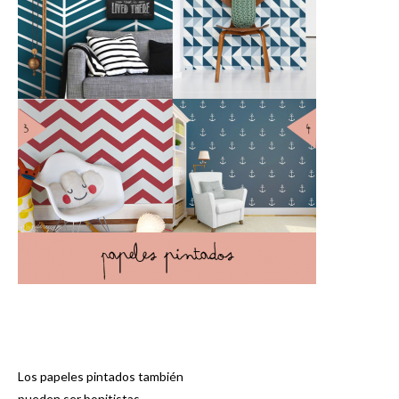
Los papeles pintados también
Navegación
pueden ser bonitistas