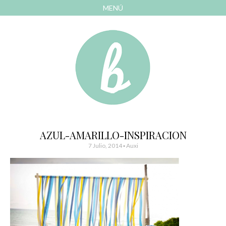
MENÚ
AVANZAR
A
CONTENIDO
El blog de las cosas bonitas
Bonitismos
AZUL-AMARILLO-INSPIRACION
7 Julio, 2014
-
Auxi