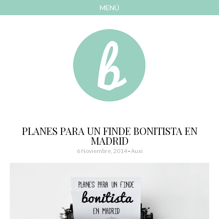
MENÚ
AVANZAR
A
CONTENIDO
El blog de las cosas bonitas
Bonitismos
PLANES PARA UN FINDE BONITISTA EN
MADRID
6 Noviembre, 2014
-
Auxi