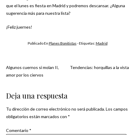
que el lunes es fiesta en Madrid y podremos descansar. ¿Alguna
sugerencia más para nuestra lista?
¡Feliz juernes!
Publicado En
Planes Bonitistas
- Etiquetas:
Madrid
Algunos cuernos sí molan II,
Tendencias: horquillas a la vista
Navegación
amor por los ciervos
de
Deja una respuesta
entradas
Tu dirección de correo electrónico no será publicada.
Los campos
obligatorios están marcados con
*
Comentario
*