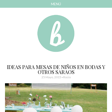
MENÚ
AVANZAR
A
CONTENIDO
El blog de las cosas bonitas
Bonitismos
IDEAS PARA MESAS DE NIÑOS EN BODAS Y
OTROS SARAOS
25 Mayo, 2015
-
Rocio