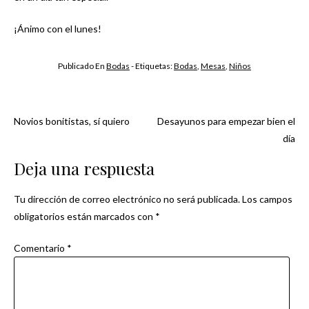
¡Ánimo con el lunes!
Publicado En
Bodas
- Etiquetas:
Bodas
,
Mesas
,
Niños
Novios bonitistas, sí quiero
Desayunos para empezar bien el
Navegación
día
de
Deja una respuesta
entradas
Tu dirección de correo electrónico no será publicada.
Los campos
obligatorios están marcados con
*
Comentario
*