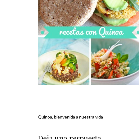
Quinoa, bienvenida a nuestra vida
Navegación
de
Deja una respuesta