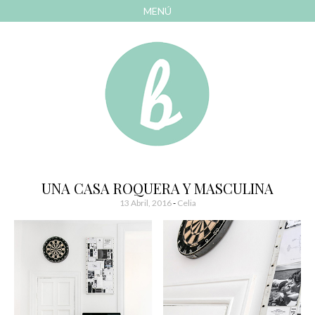
MENÚ
AVANZAR
A
CONTENIDO
El blog de las cosas bonitas
Bonitismos
UNA CASA ROQUERA Y MASCULINA
13 Abril, 2016
-
Celia