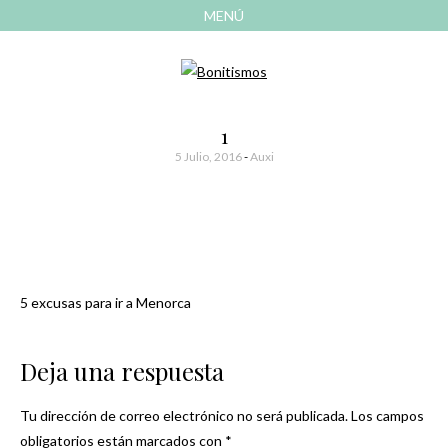
MENÚ
AVANZAR
A
CONTENIDO
El blog de las cosas bonitas
Bonitismos
1
5 Julio, 2016
-
Auxi
5 excusas para ir a Menorca
Navegación
de
Deja una respuesta
entradas
Tu dirección de correo electrónico no será publicada.
Los campos
obligatorios están marcados con
*