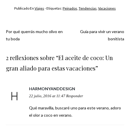
Publicado En
Viajes
- Etiquetas:
Peinados
,
Tendencias
,
Vacaciones
Por qué querrás mucho olivo en
Guía para vivir un verano
Navegación
tu boda
bonitista
de
2 reflexiones sobre “
El aceite de coco: Un
entradas
gran aliado para estas vacaciones
”
HARMONYANDDESIGN
22 julio, 2016 at 11:47
Responder
Qué maravilla, buscaré uno para este verano, adoro
el olor a coco en verano.