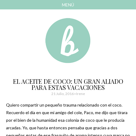
MENÚ
AVANZAR
A
CONTENIDO
El blog de las cosas bonitas
Bonitismos
EL ACEITE DE COCO: UN GRAN ALIADO
PARA ESTAS VACACIONES
21 Julio, 2016
-
Irene
Quiero compartir un pequeño trauma relacionado con el coco.
Recuerdo el día en que mi amigo del cole, Paco, me dijo que tirara
por el bien de la humanidad esa colonia de coco que le producía
arcadas. Yo, que hasta entonces pensaba que gracias a dos
pequeñas gotas de ese frasquito de aroma intenso cuya marca no