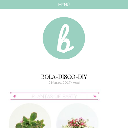
MENÚ
AVANZAR
A
CONTENIDO
El blog de las cosas bonitas
Bonitismos
BOLA-DISCO-DIY
5 Marzo, 2017
-
Auxi