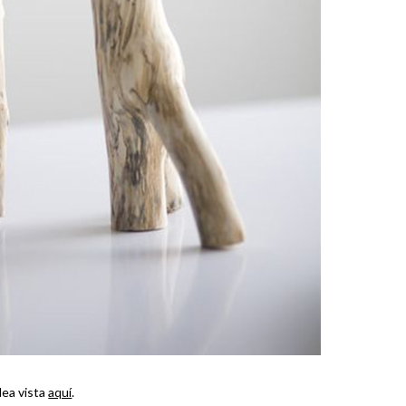
dea vista
aquí
.