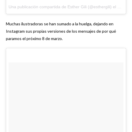
Una publicación compartida de Esther Gili (@esthergili)
el
Mar 1, 
Muchas ilustradoras se han sumado a la huelga, dejando en
Instagram sus propias versiones de los mensajes de por qué
paramos el próximo 8 de marzo.