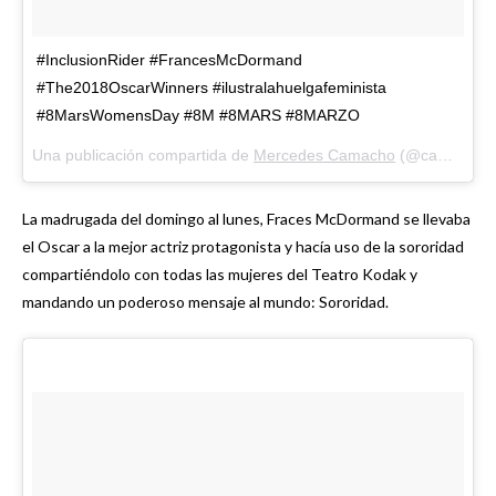
#InclusionRider #FrancesMcDormand
#The2018OscarWinners #ilustralahuelgafeminista
#8MarsWomensDay #8M #8MARS #8MARZO
Una publicación compartida de
Mercedes Camacho
(@camacho_mercedes) el
La madrugada del domingo al lunes, Fraces McDormand se llevaba
el Oscar a la mejor actriz protagonista y hacía uso de la sororidad
compartiéndolo con todas las mujeres del Teatro Kodak y
mandando un poderoso mensaje al mundo: Sororidad.