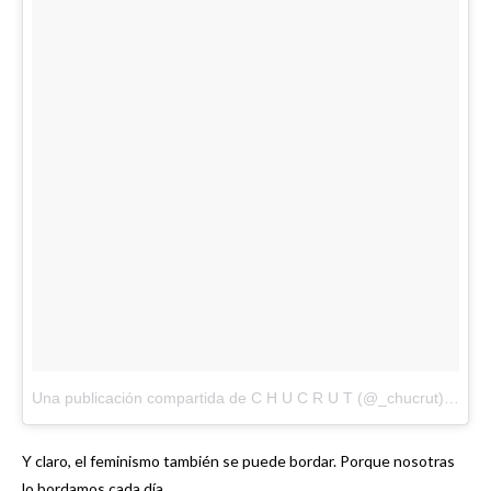
Una publicación compartida de C H U C R U T (@_chucrut)
el
Mar
Y claro, el feminismo también se puede bordar. Porque nosotras
lo bordamos cada día.