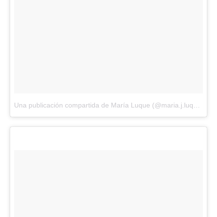
Una publicación compartida de María Luque (@maria.j.luque)
el
F