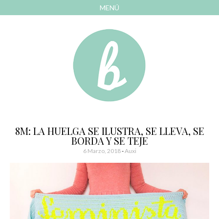
MENÚ
AVANZAR
A
CONTENIDO
El blog de las cosas bonitas
Bonitismos
8M: LA HUELGA SE ILUSTRA, SE LLEVA, SE
BORDA Y SE TEJE
6 Marzo, 2018
-
Auxi