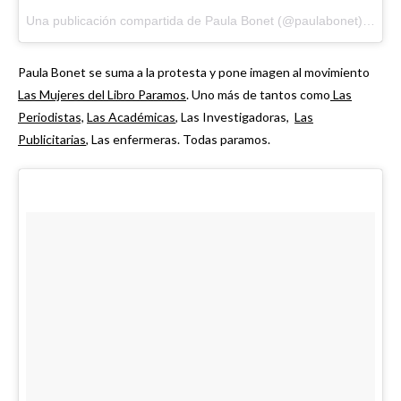
Una publicación compartida de Paula Bonet (@paulabonet)
el
Mar
Paula Bonet se suma a la protesta y pone imagen al movimiento
Las Mujeres del Libro Paramos
. Uno más de tantos como
Las
Periodistas,
Las Académicas
, Las Investigadoras,
Las
Publicitarias
, Las enfermeras. Todas paramos.