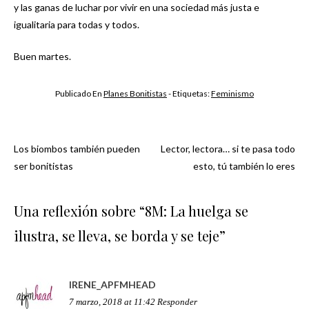
y las ganas de luchar por vivir en una sociedad más justa e
igualitaria para todas y todos.
Buen martes.
Publicado En
Planes Bonitistas
- Etiquetas:
Feminismo
Los biombos también pueden
Lector, lectora… si te pasa todo
Navegación
ser bonitistas
esto, tú también lo eres
de
Una reflexión sobre “
8M: La huelga se
entradas
ilustra, se lleva, se borda y se teje
”
IRENE_APFMHEAD
7 marzo, 2018 at 11:42
Responder