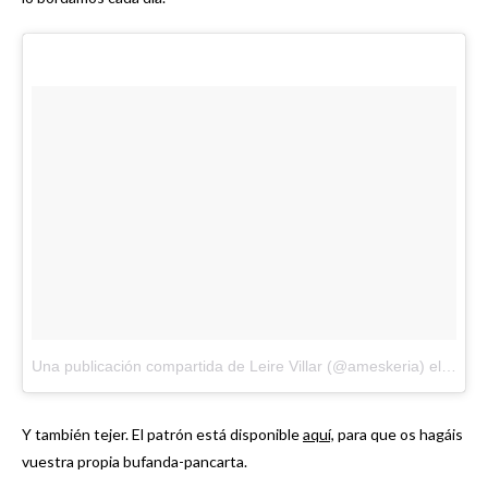
Una publicación compartida de Leire Villar (@ameskeria)
el
Mar 2
Y también tejer. El patrón está disponible
aquí,
para que os hagáis
vuestra propia bufanda-pancarta.