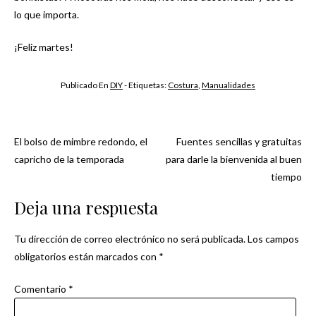
lo que importa.
¡Feliz martes!
Publicado En
DIY
- Etiquetas:
Costura
,
Manualidades
El bolso de mimbre redondo, el
Fuentes sencillas y gratuitas
Navegación
capricho de la temporada
para darle la bienvenida al buen
tiempo
de
Deja una respuesta
entradas
Tu dirección de correo electrónico no será publicada.
Los campos
obligatorios están marcados con
*
Comentario
*