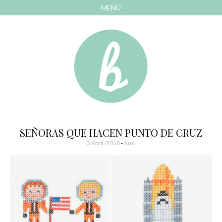
MENÚ
AVANZAR
A
CONTENIDO
El blog de las cosas bonitas
Bonitismos
SEÑORAS QUE HACEN PUNTO DE CRUZ
3 Abril, 2018
-
Auxi