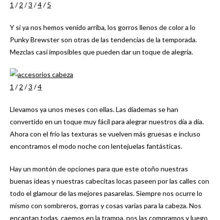
1
/
2
/
3
/
4
/
5
Y si ya nos hemos venido arriba, los gorros llenos de color a lo
Punky Brewster son otras de las tendencias de la temporada.
Mezclas casi imposibles que pueden dar un toque de alegría.
1
/
2
/
3
/
4
Llevamos ya unos meses con ellas. Las diademas se han
convertido en un toque muy fácil para alegrar nuestros día a día.
Ahora con el frío las texturas se vuelven más gruesas e incluso
encontramos el modo noche con lentejuelas fantásticas.
Hay un montón de opciones para que este otoño nuestras
buenas ideas y nuestras cabecitas locas paseen por las calles con
todo el glamour de las mejores pasarelas. Siempre nos ocurre lo
mismo con sombreros, gorras y cosas varias para la cabeza. Nos
encantan todas, caemos en la trampa, nos las compramos y luego