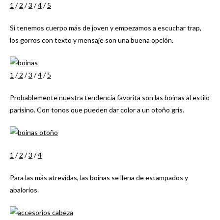
1
/
2
/
3
/
4
/
5
Si tenemos cuerpo más de joven y empezamos a escuchar trap,
los gorros con texto y mensaje son una buena opción.
1
/
2
/
3
/
4
/
5
Probablemente nuestra tendencia favorita son las boinas al estilo
parisino. Con tonos que pueden dar color a un otoño gris.
1
/
2
/
3
/
4
Para las más atrevidas, las boinas se llena de estampados y
abalorios.