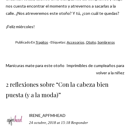
nos cuesta encontrar el momento y atrevernos a sacarlas a la
calle. ¿Nos atreveremos este otoño? Y tú, ¿con cuál te quedas?
¡Feliz miércoles!
Publicado En
Trapitos
- Etiquetas:
Accesorios
,
Otoño
,
Sombreros
Manicuras mate para este otoño
Imprimibles de cumpleaños para
Navegación
volver a la niñez
de
2 reflexiones sobre “
Con la cabeza bien
puesta (y a la moda)
”
entradas
IRENE_APFMHEAD
24 octubre, 2018 at 15:18
Responder