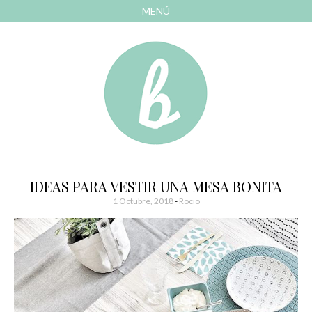
MENÚ
AVANZAR
A
CONTENIDO
El blog de las cosas bonitas
Bonitismos
IDEAS PARA VESTIR UNA MESA BONITA
1 Octubre, 2018
-
Rocio