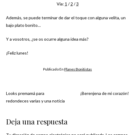
Vía:
1
/
2
/
3
Además, se puede terminar de dar el toque con alguna velita, un
bajo plato bonito…
Y a vosotros, ¿se os ocurre alguna idea más?
¡Feliz lunes!
Publicado En
Planes Bonitistas
Looks premamá para
¡Berenjena de mi corazón!
Navegación
redondeces varias y una noticia
de
Deja una respuesta
entradas
Tu dirección de correo electrónico no será publicada.
Los campos