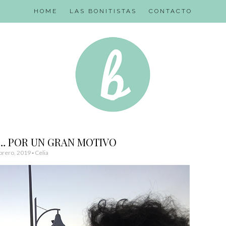
HOME
LAS BONITISTAS
CONTACTO
T… POR UN GRAN MOTIVO
brero, 2019
-
Celia