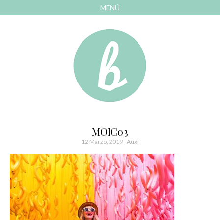
MENÚ
AVANZAR
A
CONTENIDO
El blog de las cosas bonitas
Bonitismos
MOIC03
12 Marzo, 2019
-
Auxi