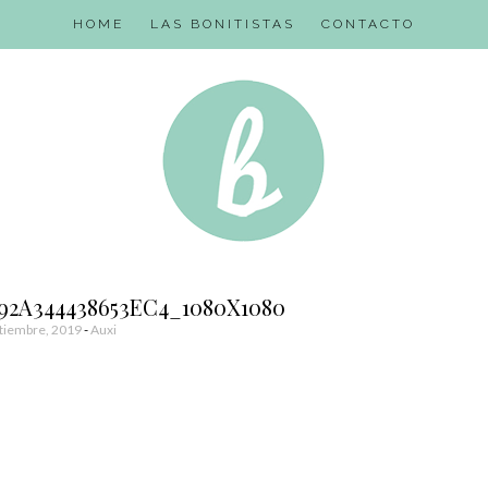
HOME
LAS BONITISTAS
CONTACTO
92A344438653EC4_1080X1080
tiembre, 2019
-
Auxi