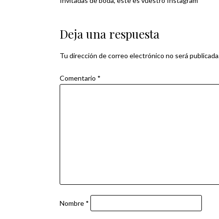
Invitadas de boda, este es vuestro Instagram
Navegación
de
Deja una respuesta
entradas
Tu dirección de correo electrónico no será publicada
Comentario
*
Nombre
*