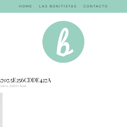
HOME
LAS BONITISTAS
CONTACTO
3707.5E256CDDE427A
Enero, 2020
-
Auxi