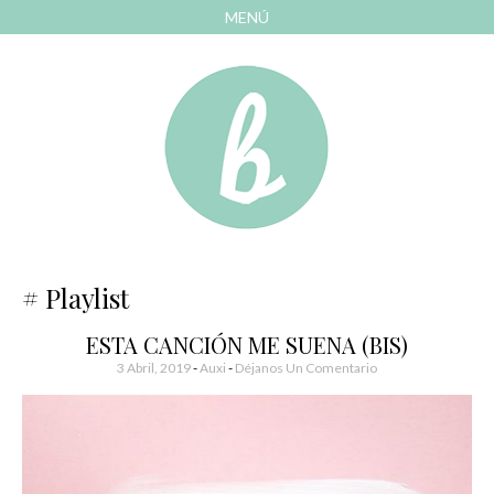
MENÚ
AVANZAR
A
CONTENIDO
El blog de las cosas bonitas
Bonitismos
Playlist
ESTA CANCIÓN ME SUENA (BIS)
3 Abril, 2019
-
Auxi
Déjanos Un Comentario