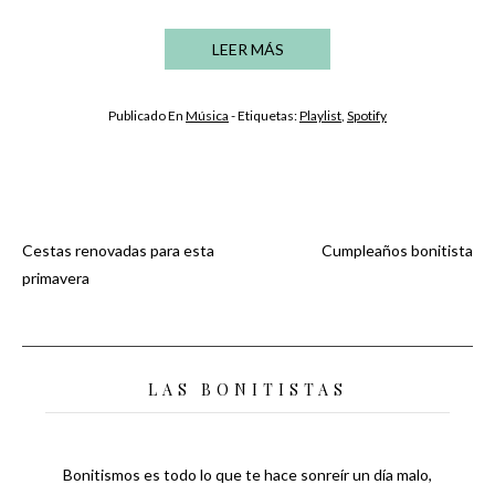
LEER MÁS
Publicado En
Música
- Etiquetas:
Playlist
,
Spotify
Cestas renovadas para esta
Cumpleaños bonitista
Navegación
primavera
de
entradas
LAS BONITISTAS
Bonitismos es todo lo que te hace sonreír un día malo,