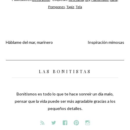
Pompones
,
Tapiz
,
Tela
Háblame del mar, marinero
Inspiración mimosas
Navegación
de
LAS BONITISTAS
entradas
Bonitismos es todo lo que te hace sonreír un día malo,
pensar que la vida puede ser más agradable gracias a los
pequeños detalles.