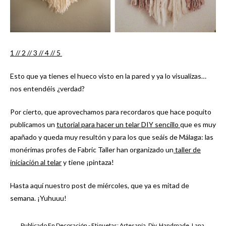
1 /
/ 2 /
/ 3 /
/ 4 /
/ 5
Esto que ya tienes el hueco visto en la pared y ya lo visualizas…
nos entendéis ¿verdad?
Por cierto, que aprovechamos para recordaros que hace poquito
publicamos un
tutorial para hacer un telar DIY sencillo
que es muy
apañado y queda muy resultón y para los que seáis de Málaga: las
monérimas profes de Fabric Taller han organizado un
taller de
iniciación al telar
y tiene ¡pintaza!
Hasta aquí nuestro post de miércoles, que ya es mitad de
semana. ¡Yuhuuu!
Publicado En
Decoración
- Etiquetas:
Artesanía
,
Diy
,
Handmade
,
Lana
,