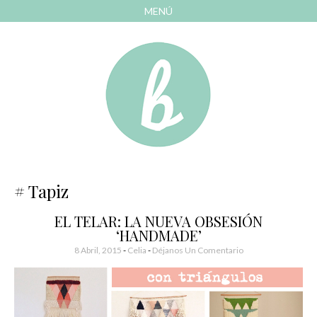
MENÚ
AVANZAR
A
CONTENIDO
El blog de las cosas bonitas
Bonitismos
Tapiz
EL TELAR: LA NUEVA OBSESIÓN
‘HANDMADE’
8 Abril, 2015
-
Celia
Déjanos Un Comentario