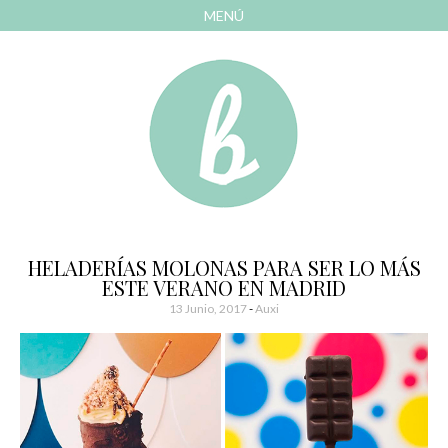
MENÚ
AVANZAR
A
CONTENIDO
El blog de las cosas bonitas
Bonitismos
HELADERÍAS MOLONAS PARA SER LO MÁS
ESTE VERANO EN MADRID
13 Junio, 2017
-
Auxi