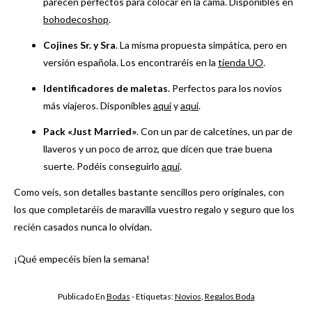
parecen perfectos para colocar en la cama. Disponibles en
bohodecoshop
.
Cojines Sr. y Sra
. La misma propuesta simpática, pero en
versión española. Los encontraréis en la
tienda UO
.
Identificadores de maletas
. Perfectos para los novios
más viajeros. Disponibles
aquí
y
aquí
.
Pack «Just Married»
. Con un par de calcetines, un par de
llaveros y un poco de arroz, que dicen que trae buena
suerte. Podéis conseguirlo
aquí
.
Como veis, son detalles bastante sencillos pero originales, con
los que completaréis de maravilla vuestro regalo y seguro que los
recién casados nunca lo olvidan.
¡Qué empecéis bien la semana!
Publicado En
Bodas
- Etiquetas:
Novios
,
Regalos Boda