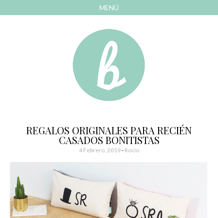
MENÚ
AVANZAR
A
CONTENIDO
El blog de las cosas bonitas
Bonitismos
REGALOS ORIGINALES PARA RECIÉN
CASADOS BONITISTAS
4 Febrero, 2019
-
Rocio