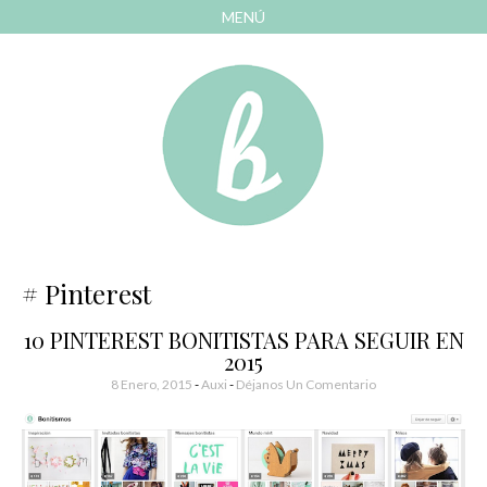
MENÚ
AVANZAR
A
CONTENIDO
El blog de las cosas bonitas
Bonitismos
Pinterest
10 PINTEREST BONITISTAS PARA SEGUIR EN
2015
8 Enero, 2015
-
Auxi
Déjanos Un Comentario