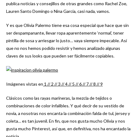
publica noticias y consejillos de otras grandes como Rachel Zoe,
Lauren Santo Domingo o Nina García, casi nada, vamos.
Y es que Olivia Palermo tiene esa cosa especial que hace que sin
ser despampanante, llevar ropa aparentemente ‘normal’, tener
pintilla de sosa y arriesgar lo justo… vaya siempre impecable. Así
que no nos hemos podido resistir y hemos analizado algunas
claves de sus looks que pueden ser fácilmente copiables.
Imágenes vistas en
1 /
/ 2 /
/ 3 /
/ 4 /
/ 5 /
/ 6 /
/ 7 /
/ 8 /
/ 9
Clásicos como las rayas marineras, la mezcla de tejidos o
combinaciones de color infalibles. Y qué decir de su vestido de
novia, a nosotras nos encanta la combinación falda de tul, jersey y
coleta… es tan juvenil. En fin, que nos gusta mucho Olivia y nos
gusta mucho Pinterest, así que, en definitiva, nos ha encantado la
noticia.