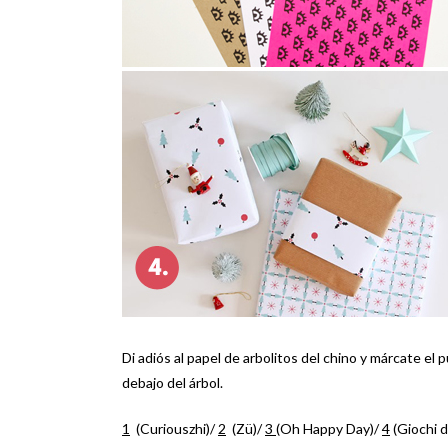
Di adiós al papel de arbolitos del chino y márcate el
debajo del árbol.
1
(Curiouszhi)/
2
(Zü)/
3
(Oh Happy Day)/
4
(Giochi d