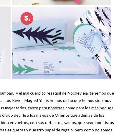
champán, y el mal cuerpito resaquil de Nochevieja, tenemos que
ara…¡Los Reyes Magos! Ya os hemos dicho que hemos sido muy
sus majestades,
tanto para nosotras
como para los
más peques
 olvidó decirle a los magos de Oriente que además de los
bien envueltos, con sus detallitos, vamos, que sean bonitistas
ras etiquetas y nuestro papel de regalo
, pero como no somos