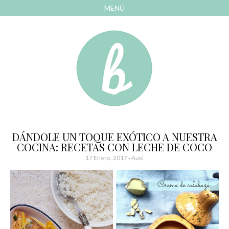
MENÚ
AVANZAR
A
CONTENIDO
El blog de las cosas bonitas
Bonitismos
DÁNDOLE UN TOQUE EXÓTICO A NUESTRA
COCINA: RECETAS CON LECHE DE COCO
17 Enero, 2017
-
Auxi