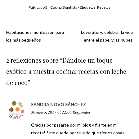
Publicado En
Cocina Bonitista
- Etiquetas:
Recetas
Habitaciones montessori para
Loveratory: celebrar la vida
Navegación
los más pequeños
entre el papel y las nubes
de
2 reflexiones sobre “
Dándole un toque
entradas
exótico a nuestra cocina: recetas con leche
de coco
”
SANDRA NOVO SÁNCHEZ
30 enero, 2017 at 22:06
Responder
Gracias por pasarte por mi blog y fijarte en mi
receta!!! me quedo por tu sitio que tienes cosas