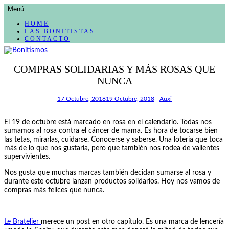
AVANZAR
Menú
A
CONTENIDO
HOME
LAS BONITISTAS
CONTACTO
El blog de las cosas bonitas
COMPRAS SOLIDARIAS Y MÁS ROSAS QUE
NUNCA
Bonitismos
17 Octubre, 2018
19 Octubre, 2018
-
Auxi
El 19 de octubre está marcado en rosa en el calendario. Todas nos
sumamos al rosa contra el cáncer de mama. Es hora de tocarse bien
las tetas, mirarlas, cuidarse. Conocerse y saberse. Una lotería que toca
más de lo que nos gustaría, pero que también nos rodea de valientes
supervivientes.
Nos gusta que muchas marcas también decidan sumarse al rosa y
durante este octubre lanzan productos solidarios. Hoy nos vamos de
compras más felices que nunca.
Le Bratelier
merece un post en otro capítulo. Es una marca de lencería