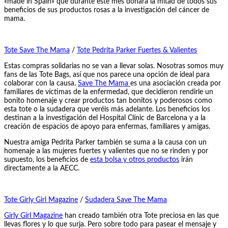
«made in Spain» que durante este mes donará la mitad de todos sus
beneficios de sus productos rosas a la investigación del cáncer de
mama.
Tote Save The Mama
/
Tote Pedrita Parker Fuertes & Valientes
Estas compras solidarias no se van a llevar solas. Nosotras somos muy
fans de las Tote Bags, así que nos parece una opción de ideal para
colaborar con la causa.
Save The Mama
es una asociación creada por
familiares de víctimas de la enfermedad, que decidieron rendirle un
bonito homenaje y crear productos tan bonitos y poderosos como
esta tote o la sudadera que veréis más adelante. Los beneficios los
destinan a la investigación del Hospital Clínic de Barcelona y a la
creación de espacios de apoyo para enfermas, familiares y amigas.
Nuestra amiga Pedrita Parker también se suma a la causa con un
homenaje a las mujeres fuertes y valientes que no se rinden y por
supuesto, los beneficios de
esta bolsa y otros productos
irán
directamente a la AECC.
Tote Girly Girl Magazine
/
Sudadera Save The Mama
Girly Girl Magazine
han creado también otra Tote preciosa en las que
llevas flores y lo que surja. Pero sobre todo para pasear el mensaje y