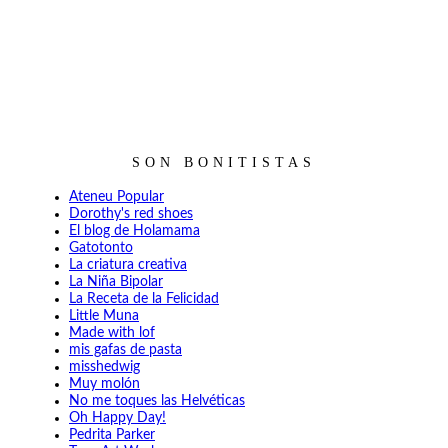
SON BONITISTAS
Ateneu Popular
Dorothy's red shoes
El blog de Holamama
Gatotonto
La criatura creativa
La Niña Bipolar
La Receta de la Felicidad
Little Muna
Made with lof
mis gafas de pasta
misshedwig
Muy molón
No me toques las Helvéticas
Oh Happy Day!
Pedrita Parker