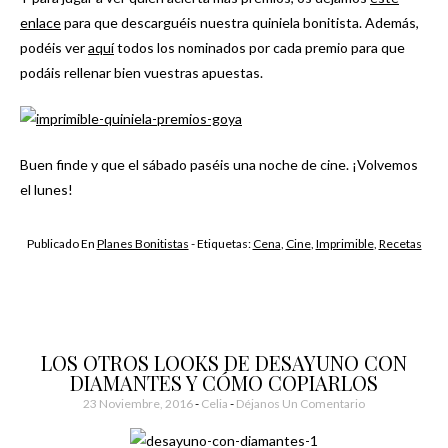
enlace
para que descarguéis nuestra quiniela bonitista. Además,
podéis ver
aquí
todos los nominados por cada premio para que
podáis rellenar bien vuestras apuestas.
Buen finde y que el sábado paséis una noche de cine. ¡Volvemos
el lunes!
Publicado En
Planes Bonitistas
- Etiquetas:
Cena
,
Cine
,
Imprimible
,
Recetas
LOS OTROS LOOKS DE DESAYUNO CON
DIAMANTES Y CÓMO COPIARLOS
23 Noviembre, 2016
-
Celia
Déjanos Un Comentario