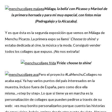
Málaga, la bella’ con Picasso y Marisol de
la primera hornada y para mi muy especial, con fotos mías
(Pedregalejo y la Alcazaba)
.
Y es que ésta es la segunda exposición que vemos en Málaga de
Menchu Picarzo. La primera expo se llamó ‘
Choose to shine
‘ y
estaba dedicada al cine, la música y la moda. Consiguió vender
todos los collages que expuso. ¡No nos extraña!
‘Frida: choose to shine’
Pero el proyecto #LaMenchuCollages no
acaba aquí. Ya hay varios puntos del país interesados en la
muestra, incluso fuera de España, pero como dice ella
misma…»step by step». Lo que sí tiene ya en marcha es la
personalización de collages que pueden pedirse a través de su
web: «es muy bonito personalizarlos porque cuento las historias
de amor, viajes, bebés, amigas desde otro punto de vista. Algunas