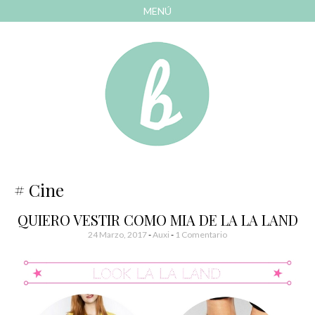
MENÚ
AVANZAR
A
CONTENIDO
El blog de las cosas bonitas
Bonitismos
Cine
QUIERO VESTIR COMO MIA DE LA LA LAND
24 Marzo, 2017
-
Auxi
1 Comentario