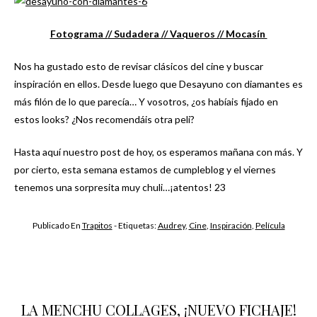
Fotograma /
/ Sudadera /
/ Vaqueros /
/ Mocasín
Nos ha gustado esto de revisar clásicos del cine y buscar
inspiración en ellos. Desde luego que Desayuno con diamantes es
más filón de lo que parecía… Y vosotros, ¿os habíais fijado en
estos looks? ¿Nos recomendáis otra peli?
Hasta aquí nuestro post de hoy, os esperamos mañana con más. Y
por cierto, esta semana estamos de cumpleblog y el viernes
tenemos una sorpresita muy chuli…¡atentos! 23
Publicado En
Trapitos
- Etiquetas:
Audrey
,
Cine
,
Inspiración
,
Película
LA MENCHU COLLAGES, ¡NUEVO FICHAJE!