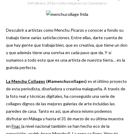
24 Febrero, 2016
-
Celia
Déjanos Un Comentario
Descubrir a artistas como Menchu Picarzo y conocer a fondo su
trabajo tiene varias satisfacciones. Entre ellas, darte cuenta de
que hay gente que trabaja bien, que es creativa, que tiene un don
y que además tiene una sonrisa en cada paso que da. Y si
sumamos a todo esto que es una artista de nuestra tierra… es la
guinda perfecta.
La Menchu Collage
s
(#lamenchucollages)
es el último proyecto
de esta periodista, diseñadora y creativa malagueña. A través de
la foto real y técnicas digitales, ha conseguido una serie de
collages dignos de las mejores galerías de arte incluidas las
paredes de casa. Tanto es así, que ahora mismo podemos
disfrutar en Málaga y hasta el 31 de marzo de su última muestra
en
Fnac
(a nivel nacional también se han hecho eco de la
exposición, yeahh, bravo Menchu!). La expo se
llama
‘How to