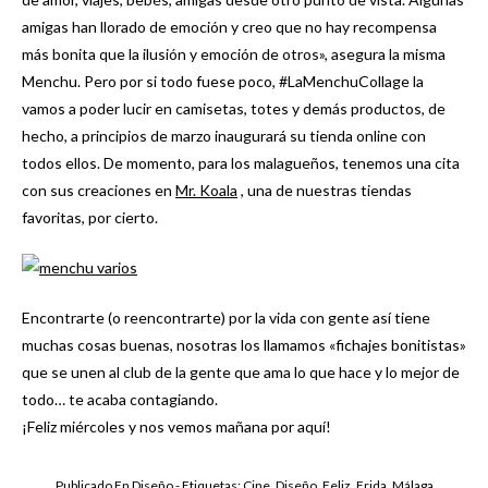
amigas han llorado de emoción y creo que no hay recompensa
más bonita que la ilusión y emoción de otros», asegura la misma
Menchu. Pero por si todo fuese poco, #LaMenchuCollage la
vamos a poder lucir en camisetas, totes y demás productos, de
hecho, a principios de marzo inaugurará su tienda online con
todos ellos. De momento, para los malagueños, tenemos una cita
con sus creaciones en
Mr. Koala
, una de nuestras tiendas
favoritas, por cierto.
Encontrarte (o reencontrarte) por la vida con gente así tiene
muchas cosas buenas, nosotras los llamamos «fichajes bonitistas»
que se unen al club de la gente que ama lo que hace y lo mejor de
todo… te acaba contagiando.
¡Feliz miércoles y nos vemos mañana por aquí!
Publicado En
Diseño
- Etiquetas:
Cine
,
Diseño
,
Feliz
,
Frida
,
Málaga