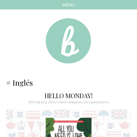
MENÚ
AVANZAR
A
CONTENIDO
El blog de las cosas bonitas
Bonitismos
Inglés
HELLO MONDAY!
20 Febrero, 2017
-
Auxi
Déjanos Un Comentario