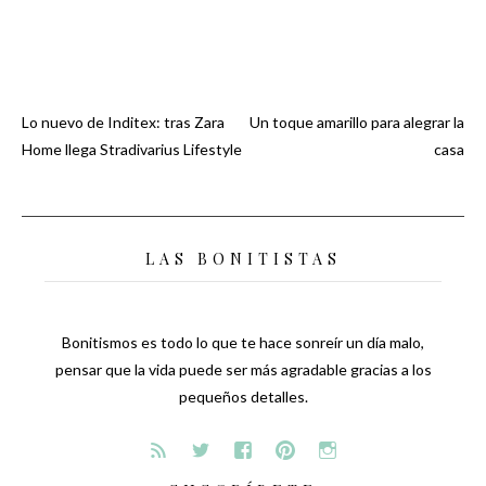
Lo nuevo de Inditex: tras Zara
Un toque amarillo para alegrar la
Navegación
Home llega Stradivarius Lifestyle
casa
de
entradas
LAS BONITISTAS
Bonitismos es todo lo que te hace sonreír un día malo,
pensar que la vida puede ser más agradable gracias a los
pequeños detalles.