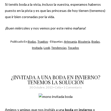
Si tenéis boda a la vista, incluso la vuestra, esperamos haberos
puesto en la pista y es que las princesas de hoy tienen (tenemos)
que ir bien coronadas por la vida.
¡Buen miércoles y nos vemos por este reino mañana!
Publicado En
Bodas
,
Trapitos
- Etiquetas:
Artesanía
,
Bisutería
,
Bodas
,
Invitada
,
Look
,
Tendencias
,
Tocados
¿INVITADA A UNA BODA EN INVIERNO?
TENEMOS LA SOLUCIÓN
30 Octubre, 2013
-
Celia
1 Comentario
Amigos y amigas que nos invitáis a una
boda
en
invierno
o