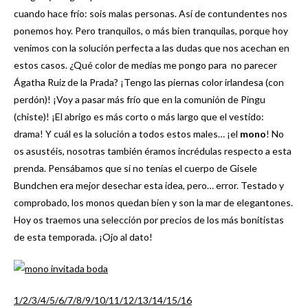
cuando hace frío: sois malas personas. Así de contundentes nos
ponemos hoy. Pero tranquilos, o más bien tranquilas, porque hoy
venimos con la solución perfecta a las dudas que nos acechan en
estos casos. ¿Qué color de medias me pongo para no parecer
Ágatha Ruiz de la Prada? ¡Tengo las piernas color irlandesa (con
perdón)! ¡Voy a pasar más frío que en la comunión de Pingu
(chiste)! ¡El abrigo es más corto o más largo que el vestido:
drama! Y cuál es la solución a todos estos males… ¡el
mono
! No
os asustéis, nosotras también éramos incrédulas respecto a esta
prenda. Pensábamos que si no tenías el cuerpo de Gisele
Bundchen era mejor desechar esta idea, pero… error. Testado y
comprobado, los monos quedan bien y son la mar de elegantones.
Hoy os traemos una selección por precios de los más bonitistas
de esta temporada. ¡Ojo al dato!
1/
2/
3/
4/
5/
6/
7/
8/
9/
10/
11/
12/
13/
14/
15/
16