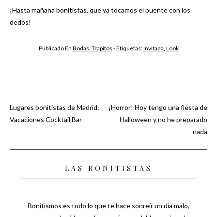
¡Hasta mañana bonitistas, que ya tocamos el puente con los
dedos!
Publicado En
Bodas
,
Trapitos
- Etiquetas:
Invitada
,
Look
Lugares bonitistas de Madrid:
¡Horror! Hoy tengo una fiesta de
Navegación
Vacaciones Cocktail Bar
Halloween y no he preparado
nada
de
entradas
LAS BONITISTAS
Bonitismos es todo lo que te hace sonreír un día malo,