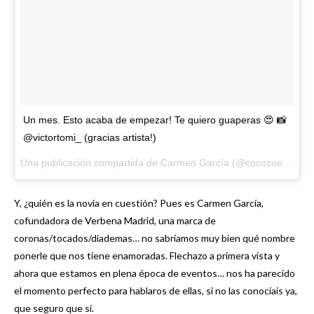
Un mes. Esto acaba de empezar! Te quiero guaperas 😍 📸
@victortomi_ (gracias artista!)
Una publicación compartida de Carmen García (@cocozooey) el
Y, ¿quién es la novia en cuestión? Pues es Carmen García,
cofundadora de Verbena Madrid, una marca de
coronas/tocados/diademas… no sabríamos muy bien qué nombre
ponerle que nos tiene enamoradas. Flechazo a primera vista y
ahora que estamos en plena época de eventos… nos ha parecido
el momento perfecto para hablaros de ellas, si no las conocíais ya,
que seguro que sí.