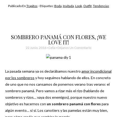
Publicado En
Trapitos
- Etiquetas:
Boda
,
Invitada
,
Look
,
Outfit
,
Tendencias
SOMBRERO PANAMÁ CON FLORES, ¡WE
LOVE IT!
22 Junio, 2016
-
Celia
Déjanos Un Comentario
La pasada semana ya os declarábamos nuestro
amor incondicional
por los sombreros
y hoy seguimos hablando de ellos. En concreto
de uno que no nos cansamos de ponernos verano tras verano: el
sombrero panamá. Pero vamos a rizar más el rizo (hablando de
sombreros y rizos… vaya dos enemigos), porque nuestro nuevo
objetivo es hacernos con
un sombrero panamá con flores
para
algún evento… sí sí. Los canotiers y las pamelas están muy bien,
pero cómo creéis que combina la mezcla…