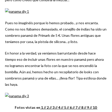
Pues no imaginéis porque lo hemos probado…y nos encanta.
Como no nos fiábamos demasiado, el conejillo de indias ha sido un
sombrero panamá de Primark de 5 €. Unas flores antiguas que
teníamos por casa, la pistola de silicona…y listo.
En honor a la verdad, ya veníamos barruntando desde hace
tiempo eso de incluir unas flores en nuestro panamá pero ahora
no logramos encontrar la foto con la que se nos encendió la
bombilla. Aún así, hemos hecho un recopilatorio de looks con
sombreros panamá y una de ellas… ¡lleva flor! Tipa estilosa donde
las haya.
Fotos vistas en
1 /
/ 2 /
/ 3 /
/ 4 /
/ 5 /
/ 6 /
/ 7 /
/ 8 /
/ 9 /
/ 10