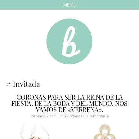
MENÚ
AVANZAR
A
CONTENIDO
El blog de las cosas bonitas
Bonitismos
Invitada
CORONAS PARA SER LA REINA DE LA
FIESTA, DE LA BODA Y DEL MUNDO. NOS
VAMOS DE «VERBENA».
24 Mayo, 2017
-
Celia
Déjanos Un Comentario