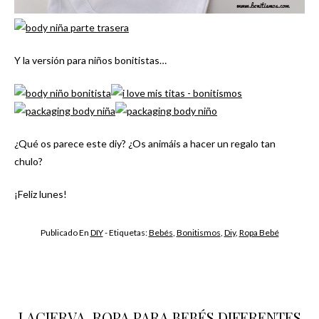
Y la versión para niños bonitistas…
¿Qué os parece este diy? ¿Os animáis a hacer un regalo tan
chulo?
¡Feliz lunes!
Publicado En
DIY
- Etiquetas:
Bebés
,
Bonitismos
,
Diy
,
Ropa Bebé
LACIERVA, ROPA PARA BEBÉS DIFERENTES