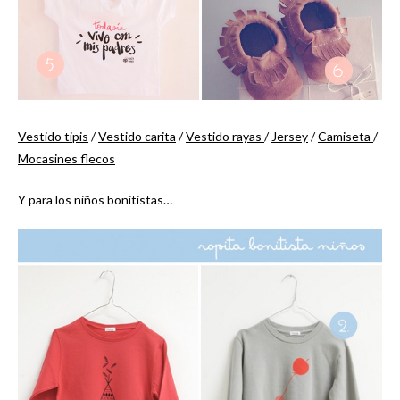
Vestido tipis
/
Vestido carita
/
Vestido rayas
/
Jersey
/
Camiseta
/
Mocasines flecos
Y para los niños bonitistas…