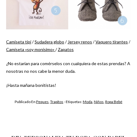
Camiseta tipi
/
Sudadera globo
/
Jersey renos
/
Vaquero tirantes
/
Camiseta «soy monísimo»
/
Zapatos
¿No estarían para comérselos con cualquiera de estas prendas? A
nosotras no nos cabe la menor duda.
¡Hasta mañana bonitistas!
Publicado En
Peques
,
Trapitos
- Etiquetas:
Moda
,
Niños
,
Ropa Bebé