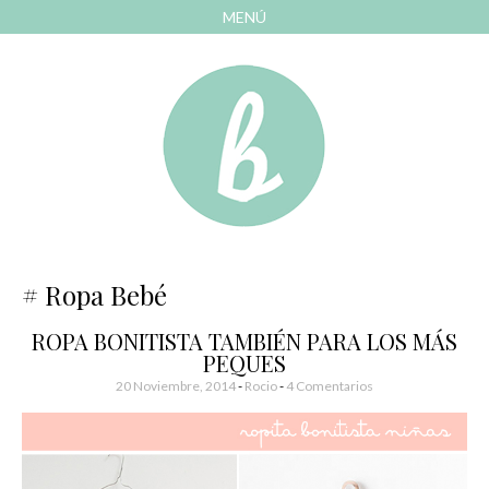
MENÚ
AVANZAR
A
CONTENIDO
El blog de las cosas bonitas
Bonitismos
Ropa Bebé
ROPA BONITISTA TAMBIÉN PARA LOS MÁS
PEQUES
20 Noviembre, 2014
-
Rocio
4 Comentarios