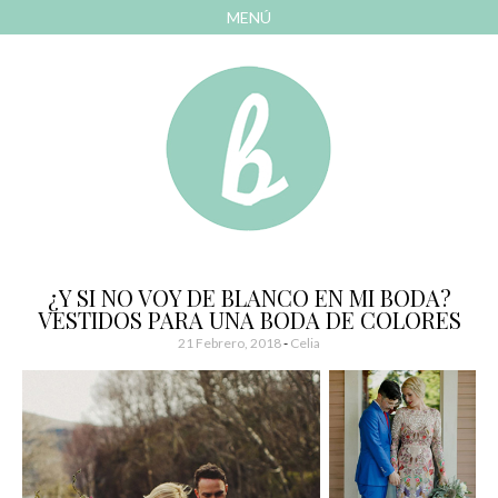
MENÚ
AVANZAR
A
CONTENIDO
El blog de las cosas bonitas
Bonitismos
¿Y SI NO VOY DE BLANCO EN MI BODA?
VESTIDOS PARA UNA BODA DE COLORES
21 Febrero, 2018
-
Celia