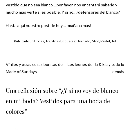
vestido que no sea blanco… por favor, nos encantará saberlo y
mucho más verte si es posible. Y si no…¿defensores del blanco?
Hasta aquí nuestro post de hoy… ¡mañana más!
Publicado En
Bodas
,
Trapitos
- Etiquetas:
Bordado
,
Mint
,
Pastel
,
Tul
Vinilos y otras cosas bonitas de
Los leones de Ila & Ela y todo lo
Navegación
Made of Sundays
demás
de
Una reflexión sobre “
¿Y si no voy de blanco
entradas
en mi boda? Vestidos para una boda de
colores
”