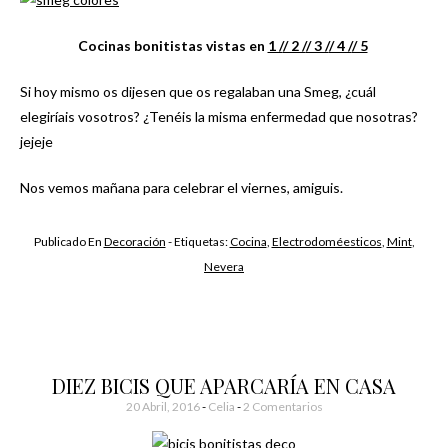
Cocinas bonitistas vistas en
1 /
/ 2 /
/ 3 /
/ 4 /
/ 5
Si hoy mismo os dijesen que os regalaban una Smeg, ¿cuál
elegiríais vosotros? ¿Tenéis la misma enfermedad que nosotras?
jejeje
Nos vemos mañana para celebrar el viernes, amiguis.
Publicado En
Decoración
- Etiquetas:
Cocina
,
Electrodoméesticos
,
Mint
,
Nevera
DIEZ BICIS QUE APARCARÍA EN CASA
20 Abril, 2016
-
Celia
2 Comentarios