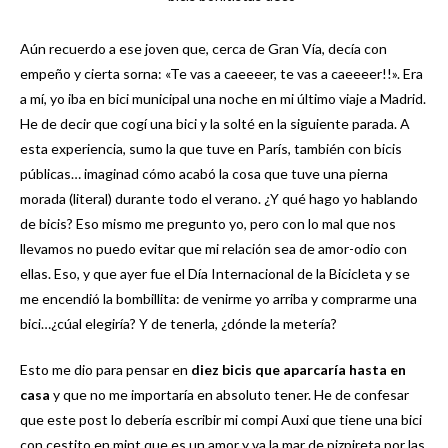
Aún recuerdo a ese joven que, cerca de Gran Vía, decía con
empeño y cierta sorna: «Te vas a caeeeer, te vas a caeeeer!!». Era
a mí, yo iba en bici municipal una noche en mi último viaje a Madrid.
He de decir que cogí una bici y la solté en la siguiente parada. A
esta experiencia, sumo la que tuve en París, también con bicis
públicas… imaginad cómo acabó la cosa que tuve una pierna
morada (literal) durante todo el verano. ¿Y qué hago yo hablando
de bicis? Eso mismo me pregunto yo, pero con lo mal que nos
llevamos no puedo evitar que mi relación sea de amor-odio con
ellas. Eso, y que ayer fue el Día Internacional de la Bicicleta y se
me encendió la bombillita: de venirme yo arriba y comprarme una
bici…¿cúal elegiría? Y de tenerla, ¿dónde la metería?
Esto me dio para pensar en
diez bicis que aparcaría hasta en
casa
y que no me importaría en absoluto tener. He de confesar
que este post lo debería escribir mi compi Auxi que tiene una bici
con cestito en mint que es un amor y va la mar de pizpireta por las