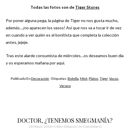
Todas las fotos son de
Tiger Stores
Por poner alguna pega, la página de Tiger no nos gusta mucho,
además…¡no aparecen los vasos! Así que nos va a tocar ir de vez
en cuando a ver quién es el bonitista que completa la colección
antes, jejeje.
Tras este alarde consumista de miércoles…os deseamos buen día
y os esperamos mañana por aquí.
Publicado En
Decoración
- Etiquetas:
Botella
,
Mint
,
Platos
,
Tiger
,
Vasos
,
Verano
DOCTOR, ¿TENEMOS SMEGMANÍA?
26 Mayo, 2016
-
Celia
Déjanos Un Comentario