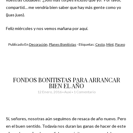
compartid… me vendría bien saber que hay más gente como yo
(juas juas).
Feliz miércoles y nos vemos mañana por aquí.
Publicado En
Decoración
,
Planes Bonitistas
- Etiquetas:
Cesto
,
Mint
,
Paseo
FONDOS BONITISTAS PARA ARRANCAR
BIEN EL AÑO
12 Enero, 2016
-
Auxi
1 Comentario
Sí, señores, nosotras aún seguimos de resaca de año nuevo. Pero
en el buen sentido. Todavía nos duran las ganas de hacer de este