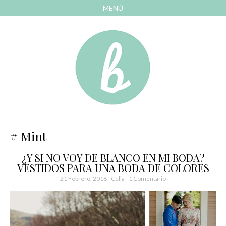
MENÚ
AVANZAR
A
CONTENIDO
El blog de las cosas bonitas
Bonitismos
Mint
¿Y SI NO VOY DE BLANCO EN MI BODA?
VESTIDOS PARA UNA BODA DE COLORES
21 Febrero, 2018
-
Celia
1 Comentario