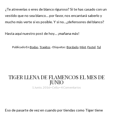
¿Te atreverías o eres de blanco riguroso? Si te has casado con un
vestido que no sea blanco… por favor, nos encantará saberlo y
mucho más verte si es posible. Y si no…¿defensores del blanco?
Hasta aquí nuestro post de hoy… ¡mañana más!
Publicado En
Bodas
,
Trapitos
- Etiquetas:
Bordado
,
Mint
,
Pastel
,
Tul
TIGER LLENA DE FLAMENCOS EL MES DE
JUNIO
1 Junio, 2016
-
Celia
4 Comentarios
Eso de pasarte de vez en cuando por tiendas como Tiger tiene