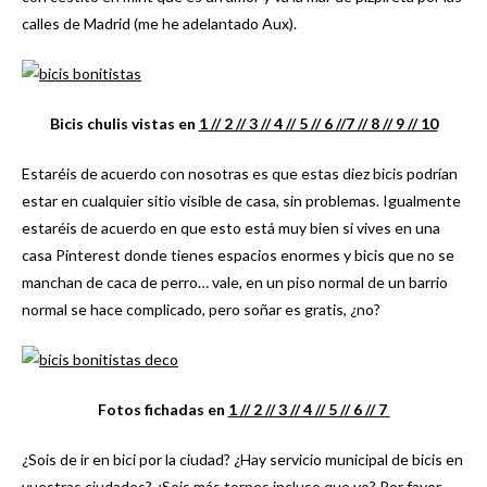
calles de Madrid (me he adelantado Aux).
Bicis chulis vistas en
1 /
/ 2 /
/ 3 /
/ 4 /
/ 5 /
/ 6 /
/7 /
/ 8 /
/ 9 /
/ 10
Estaréis de acuerdo con nosotras es que estas diez bicis podrían
estar en cualquier sitio visible de casa, sin problemas. Igualmente
estaréis de acuerdo en que esto está muy bien si vives en una
casa Pinterest donde tienes espacios enormes y bicis que no se
manchan de caca de perro… vale, en un piso normal de un barrio
normal se hace complicado, pero soñar es gratis, ¿no?
Fotos fichadas en
1 /
/ 2 /
/ 3 /
/ 4 /
/ 5 /
/ 6 /
/ 7
¿Sois de ir en bici por la ciudad? ¿Hay servicio municipal de bicis en
vuestras ciudades? ¿Sois más torpes incluso que yo? Por favor,