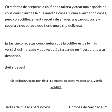
Otra forma de preparar la coliflor es rallarla y crear una especie de
cous cous o arroz a la que añadirle cosas. Como el arroz con cosas,
pero con coliflor. En
esta receta
de añaden anacardos, curry y
cebolla y nos parece que tiene una pinta deliciosa.
Estas cinco recetas comprueban que la coliflor es de lo más
versátil del mercado y que ya estás tardando en incorporarla a tu
despensa.
¡Feliz jueves!
Publicado En
Cocina Bonitista
- Etiquetas:
Recetas
,
Vegetariano
,
Veggie
,
Verdura
Tartas de quesos para novios
Coronas de Navidad DIY
Navegación